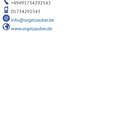
+49491734292543
01734292543
info@orgelzauber.de
www.orgelzauber.de