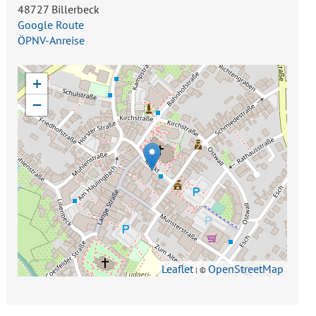
48727 Billerbeck
Google Route
ÖPNV-Anreise
+
−
Leaflet
OpenStreetMap
| ©